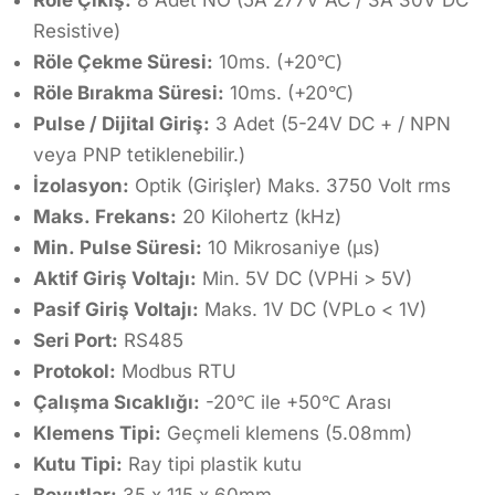
Röle Çıkış:
8 Adet NO (5A 277V AC / 3A 30V DC
Resistive)
Röle Çekme Süresi:
10ms. (+20℃)
Röle Bırakma Süresi:
10ms. (+20℃)
Pulse / Dijital Giriş:
3 Adet (5-24V DC + / NPN
veya PNP tetiklenebilir.)
İzolasyon:
Optik (Girişler) Maks. 3750 Volt rms
Maks. Frekans:
20 Kilohertz (kHz)
Min. Pulse Süresi:
10 Mikrosaniye (µs)
Aktif Giriş Voltajı:
Min. 5V DC (VPHi > 5V)
Pasif Giriş Voltajı:
Maks. 1V DC (VPLo < 1V)
Seri Port:
RS485
Protokol:
Modbus RTU
Çalışma Sıcaklığı:
-20℃ ile +50℃ Arası
Klemens Tipi:
Geçmeli klemens (5.08mm)
Kutu Tipi:
Ray tipi plastik kutu