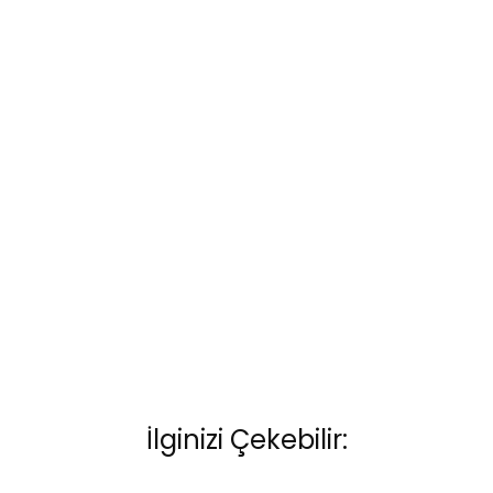
BQ113-02 Gsm Depo Seviye Kontrol Cihazı (2G)
İlginizi Çekebilir: