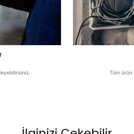
r
yebilirsiniz.
Tüm ürün g
İlginizi Çekebilir