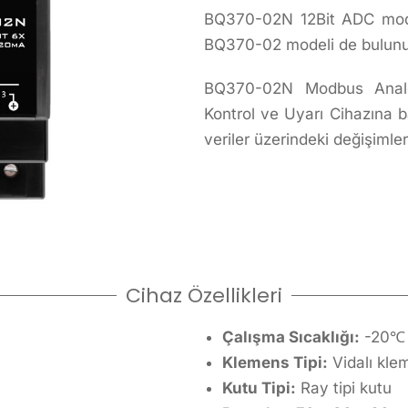
BQ370-02N 12Bit ADC mode
BQ370-02 modeli de bulunu
BQ370-02N Modbus Analog 
Kontrol ve Uyarı Cihazına b
veriler üzerindeki değişimler
Cihaz Özellikleri
Çalışma Sıcaklığı:
-20℃ 
Klemens Tipi:
Vidalı kl
Kutu Tipi:
Ray tipi kutu